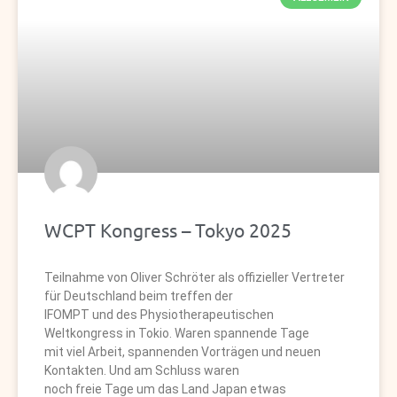
a
a
g
g
e
e
WCPT Kongress – Tokyo 2025
Teilnahme von Oliver Schröter als offizieller Vertreter
für Deutschland beim treffen der
IFOMPT und des Physiotherapeutischen
Weltkongress in Tokio. Waren spannende Tage
mit viel Arbeit, spannenden Vorträgen und neuen
Kontakten. Und am Schluss waren
noch freie Tage um das Land Japan etwas