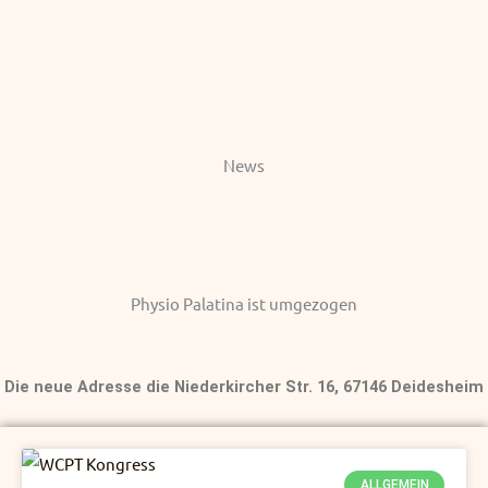
News
Physio Palatina ist umgezogen
Die neue Adresse die Niederkircher Str. 16, 67146 Deidesheim
P
P
ALLGEMEIN